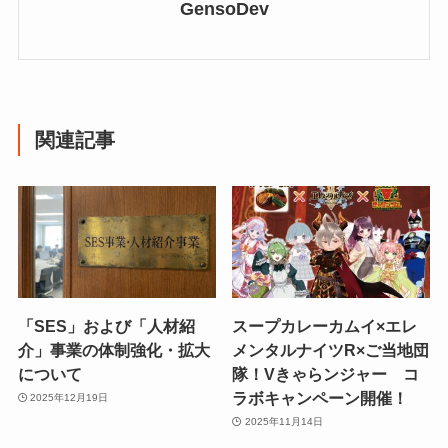
GensoDev
関連記事
「SES」および「人材紹
スープカレーカムイ×エレ
介」事業の体制強化・拡大
メンタルナイツR×ご当地団
について
隊！Vきゃらンジャー コ
ラボキャンペーン開催！
2025年12月19日
2025年11月14日