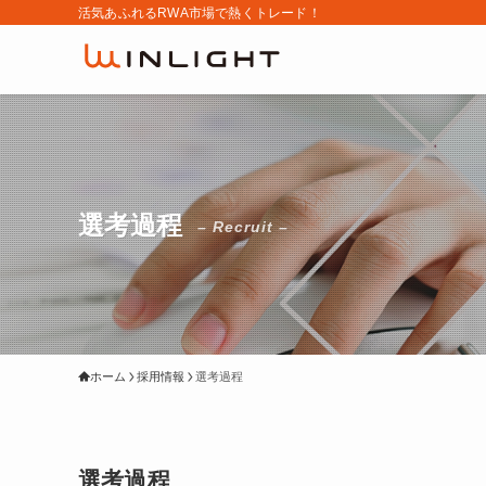
活気あふれるRWA市場で熱くトレード！
選考過程
– Recruit –
ホーム
採用情報
選考過程
選考過程