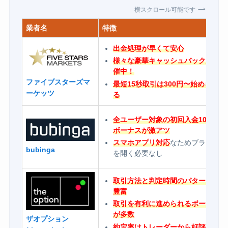
横スクロール可能です
業者名
特徴
出金処理が早くて安心
様々な豪華キャッシュバックが開
催中！
ファイブスターズマ
最短15秒取引は300円〜始められ
ーケッツ
る
全ユーザー対象の初回入金100%
ボーナスが激アツ
スマホアプリ対応
なためブラウザ
bubinga
を開く必要なし
取引方法と判定時間のパターンが
豊富
取引を有利に進められるボーナス
が多数
ザオプション
約定率はトレーダーから好評価