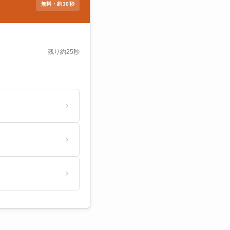
無料・約30秒
残り約25秒