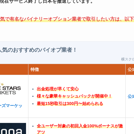
現在サービス終了し日本を撤退しています。
気で有名なバイナリーオプション業者で取引したい方は、以下
人気のおすすめのバイオプ業者！
横ス
特徴
公
出金処理が早くて安心
様々な豪華キャッシュバックが開催中！
公
最短15秒取引は300円〜始められる
ーズマーケッ
全ユーザー対象の初回入金100%ボーナスが激
アツ