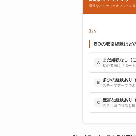
最適なバイナリーオプション業
1
/ 5
BOの取引経験はど
まだ経験なし（
A
初心者向けサポート
多少の経験あり
B
ステップアップでき
豊富な経験あり（
C
高還元率で収益を最