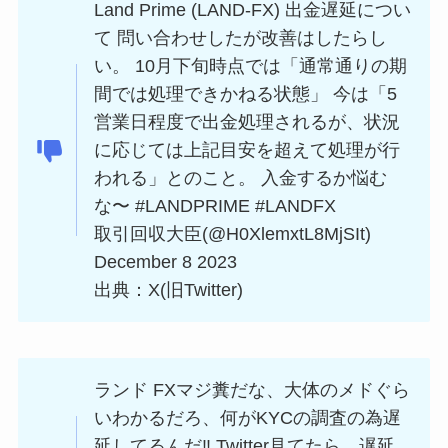
Land Prime (LAND-FX) 出金遅延につい
て 問い合わせしたが改善はしたらし
い。 10月下旬時点では「通常通りの期
間では処理できかねる状態」 今は「5
営業日程度で出金処理されるが、状況
に応じては上記目安を超えて処理が行
われる」とのこと。 入金するか悩む
な〜
#LANDPRIME
#LANDFX
取引回収大臣(@H0XlemxtL8MjSIt)
December 8 2023
出典：X(旧Twitter)
ランド FXマジ糞だな、大体のメドぐら
いわかるだろ、何がKYCの調査の為遅
延してるんだ‼︎ Twitter見てたら、遅延