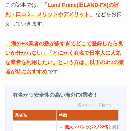
この記事では、「
Land Prime(旧LAND-FX)
の評
判・口コミ、メリットやデメリット
」などをお伝
えしていきます。
「海外FX業者の数が多すぎてどこで登録したら良
いか分からない」「とにかく有名で日本人に人気
な業者を利用したい」という方は、以下の3つの業
者が特におすすめ
です。
有名かつ安全性の高い海外FX業者！
横スクロール可能です
業者名
特徴
最大レバレッジ2,222倍
と業界内