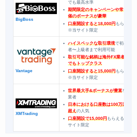
でも最高水準
期間限定のキャンペーンや常時開
催のボーナスが豪華
BigBoss
口座開設すると18,000円
もらえる
※当サイト限定
ハイスペックな取引環境
で初心
者〜上級者まで利用可能
取引可能な銘柄は海外FX業者の中
でもトップクラス
Vantage
口座開設すると15,000円
もらえる
※当サイト限定
世界最大手&ボーナスが豊富
なFX
業者
日本における口座数は100万口座
超え
の人気
XMTrading
口座開設で15,000円
もらえる※当
サイト限定