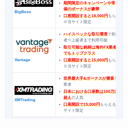
期間限定のキャンペーンや常時開
催のボーナスが豪華
BigBoss
口座開設すると18,000円
もらえる
※当サイト限定
ハイスペックな取引環境
で初心
者〜上級者まで利用可能
取引可能な銘柄は海外FX業者の中
でもトップクラス
Vantage
口座開設すると15,000円
もらえる
※当サイト限定
世界最大手&ボーナスが豊富
なFX
業者
日本における口座数は100万口座
超え
の人気
XMTrading
口座開設で15,000円
もらえる※当
サイト限定