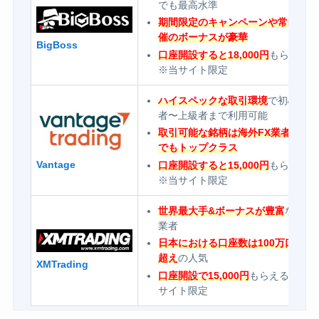
でも最高水準
期間限定のキャンペーンや常時開
催のボーナスが豪華
BigBoss
口座開設すると18,000円
もらえる
※当サイト限定
ハイスペックな取引環境
で初心
者〜上級者まで利用可能
取引可能な銘柄は海外FX業者の中
でもトップクラス
Vantage
口座開設すると15,000円
もらえる
※当サイト限定
世界最大手&ボーナスが豊富
なFX
業者
日本における口座数は100万口座
超え
の人気
XMTrading
口座開設で15,000円
もらえる※当
サイト限定